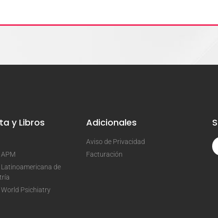
ta y Libros
Adicionales
S
Aviso de Privacidad
a APM
Facturación
 Latinoamericana de
tría
 World Psichiatry