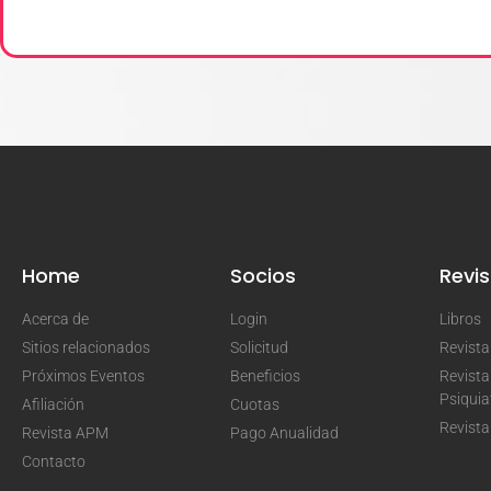
Home
Socios
Revis
Acerca de
Login
Libros
Sitios relacionados
Solicitud
Revist
Próximos Eventos
Beneficios
Revista
Psiquia
Afiliación
Cuotas
Revista
Revista APM
Pago Anualidad
Contacto