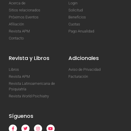
Acerca de
Login
Sitios relacionados
Solicitud
Próximos Eventos
Beneficios
Afiliación
Cuotas
Revista APM
Pago Anualidad
Contacto
Revista y Libros
Adicionales
Libros
Aviso de Privacidad
Revista APM
Facturación
Revista Latinoamericana de
Psiquiatría
Revista World Psichiatry
Síguenos