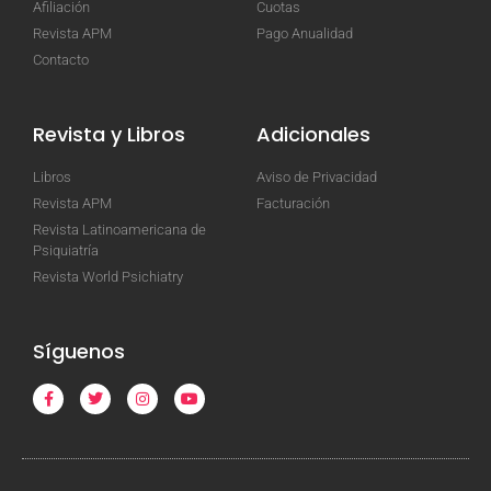
Afiliación
Cuotas
Revista APM
Pago Anualidad
Contacto
Revista y Libros
Adicionales
Libros
Aviso de Privacidad
Revista APM
Facturación
Revista Latinoamericana de
Psiquiatría
Revista World Psichiatry
Síguenos