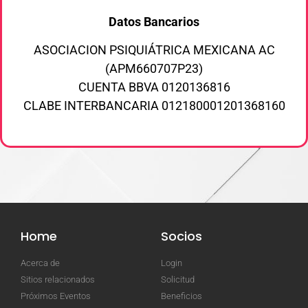
Datos Bancarios
ASOCIACION PSIQUIÁTRICA MEXICANA AC
(APM660707P23)
CUENTA BBVA 0120136816
CLABE INTERBANCARIA 012180001201368160
Home
Socios
Acerca de
Login
Sitios relacionados
Solicitud
Próximos Eventos
Beneficios