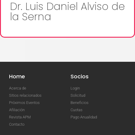
Dr. Luis Daniel Alviso de
la Serna
Home
Socios
Acerca de
Login
Sitios relacionados
Solicitud
Próximos Eventos
Beneficios
Afiliación
Cuotas
Revista APM
Pago Anualidad
Contacto