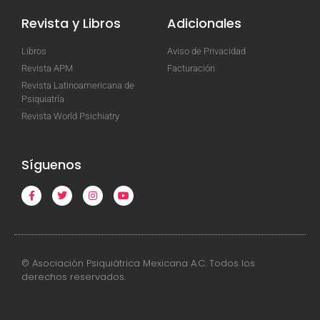
Revista y Libros
Adicionales
Libros
Aviso de Privacidad
Revista APM
Facturación
Revista Latinoamericana de
Psiquiatría
Revista World Psichiatry
Síguenos
© Asociación Psiquiátrica Mexicana A.C. Todos los
derechos reservados.