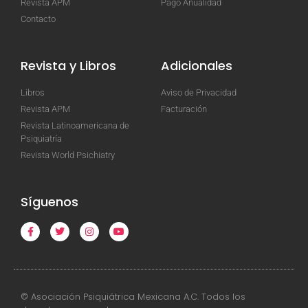
Revista APM
Pago Anualidad
Contacto
Revista y Libros
Adicionales
Libros
Aviso de Privacidad
Revista APM
Facturación
Revista Latinoamericana de
Psiquiatría
Revista World Psichiatry
Síguenos
© Asociación Psiquiátrica Mexicana A.C. Todos los