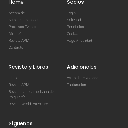
Home
Socios
Acerca de
Login
Sitios relacionados
Solicitud
Próximos Eventos
Beneficios
Afiliación
Cuotas
Revista APM
Pago Anualidad
Contacto
Revista y Libros
Adicionales
Libros
Aviso de Privacidad
Revista APM
Facturación
Revista Latinoamericana de
Psiquiatría
Revista World Psichiatry
Síguenos