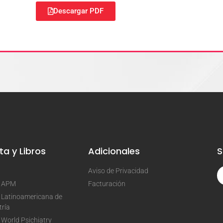
Descargar PDF
ta y Libros
Adicionales
S
Aviso de Privacidad
a APM
Facturación
 Latinoamericana de
tría
 World Psichiatry