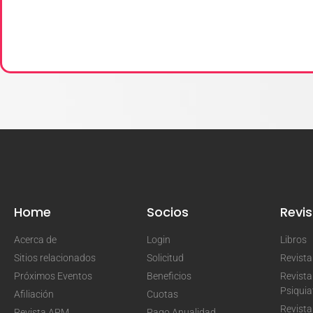
Home
Socios
Revis
Acerca de
Login
Libros
Sitios relacionados
Solicitud
Revist
Próximos Eventos
Beneficios
Revista
Psiquia
Afiliación
Cuotas
Revista
Revista APM
Pago Anualidad