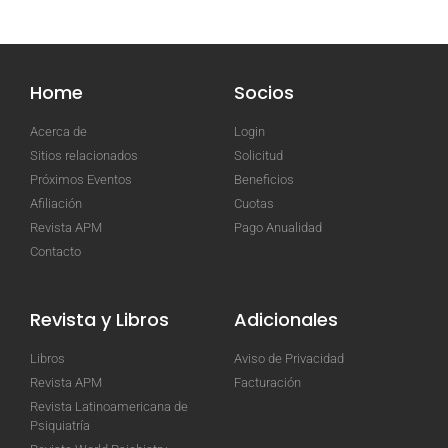
Home
Socios
Acerca de
Login
Sitios relacionados
Solicitud
Próximos Eventos
Beneficios
Afiliación
Cuotas
Revista APM
Pago Anualidad
Contacto
Revista y Libros
Adicionales
Libros
Aviso de Privacidad
Revista APM
Facturación
Revista Latinoamericana de
Psiquiatría