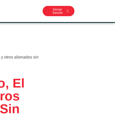
Iniciar
Sesión
 y otros alienados sin
o, El
tros
 Sin