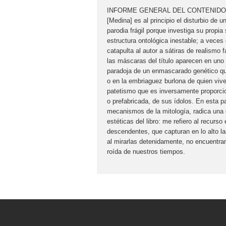
INFORME GENERAL DEL CONTENIDO
[Medina] es al principio el disturbio de 
parodia frágil porque investiga su propia 
estructura ontológica inestable; a veces
catapulta al autor a sátiras de realismo 
las máscaras del título aparecen en uno 
paradoja de un enmascarado genético que
o en la embriaguez burlona de quien viv
patetismo que es inversamente proporcio
o prefabricada, de sus ídolos. En esta p
mecanismos de la mitología, radica una 
estéticas del libro: me refiero al recurso
descendentes, que capturan en lo alto l
al mirarlas detenidamente, no encuentran
roída de nuestros tiempos.