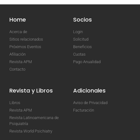
Home
Socios
Acerca de
Login
Sitios relacionados
Solicitud
Próximos Eventos
Beneficios
Afiliación
Cuotas
Revista APM
Pago Anualidad
Contacto
Revista y Libros
Adicionales
Libros
Aviso de Privacidad
Revista APM
Facturación
Revista Latinoamericana de
Psiquiatría
Revista World Psichiatry