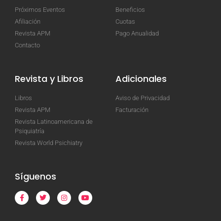
Próximos Eventos
Beneficios
Afiliación
Cuotas
Revista APM
Pago Anualidad
Contacto
Revista y Libros
Adicionales
Libros
Aviso de Privacidad
Revista APM
Facturación
Revista Latinoamericana de
Psiquiatría
Revista World Psichiatry
Síguenos