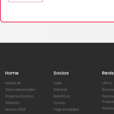
Home
Socios
Revis
Acerca de
Login
Libros
Sitios relacionados
Solicitud
Revist
Próximos Eventos
Beneficios
Revista
Psiquia
Afiliación
Cuotas
Revista
Revista APM
Pago Anualidad