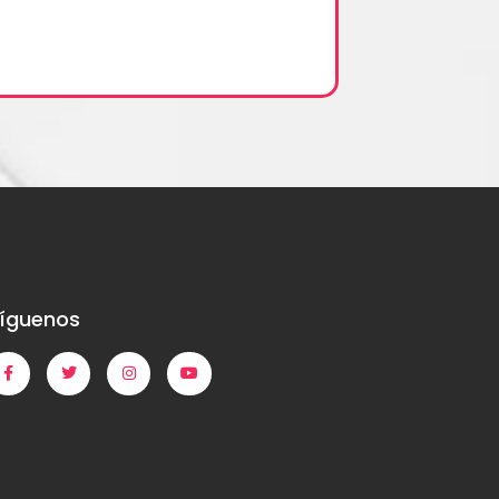
íguenos