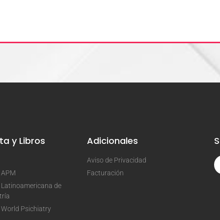
ta y Libros
Adicionales
S
Aviso de Privacidad
a APM
Facturación
 Latinoamericana de
tría
 World Psichiatry