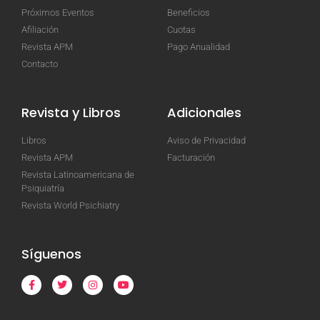
Próximos Eventos
Beneficios
Afiliación
Cuotas
Revista APM
Pago Anualidad
Contacto
Revista y Libros
Adicionales
Libros
Aviso de Privacidad
Revista APM
Facturación
Revista Latinoamericana de
Psiquiatría
Revista World Psichiatry
Síguenos