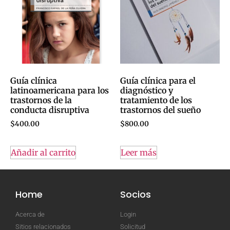
Guía clínica
Guía clínica para el
latinoamericana para los
diagnóstico y
trastornos de la
tratamiento de los
conducta disruptiva
trastornos del sueño
$
400.00
$
800.00
Añadir al carrito
Leer más
Home
Socios
Acerca de
Login
Sitios relacionados
Solicitud