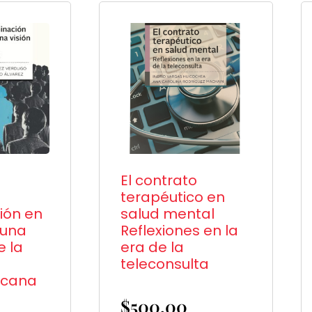
El contrato
terapéutico en
ión en
salud mental
 una
Reflexiones en la
e la
era de la
teleconsulta
icana
$
500.00