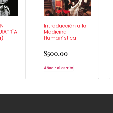
EN
Introducción a la
IATRÍA
Medicina
a)
Humanística
$
500.00
Añadir al carrito