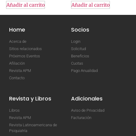
Añadir al carrito
Añadir al carrito
Home
Socios
Acerca de
Login
Sitios relacionados
Solicitud
Próximos Eventos
Beneficios
Afiliación
Cuotas
Revista APM
Pago Anualidad
Contacto
Revista y Libros
Adicionales
Libros
Aviso de Privacidad
Revista APM
Facturación
Revista Latinoamericana de
Psiquiatría