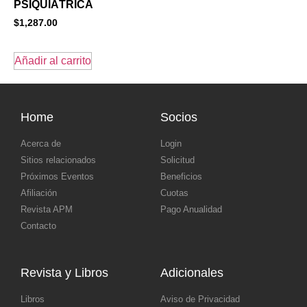
PSIQUIÁTRICA
$
1,287.00
Añadir al carrito
Home
Socios
Acerca de
Login
Sitios relacionados
Solicitud
Próximos Eventos
Beneficios
Afiliación
Cuotas
Revista APM
Pago Anualidad
Contacto
Revista y Libros
Adicionales
Libros
Aviso de Privacidad