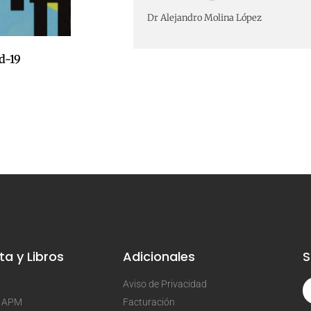
Dr Alejandro Molina López
d-19
ta y Libros
Adicionales
S
Aviso de Privacidad
a APM
Facturación