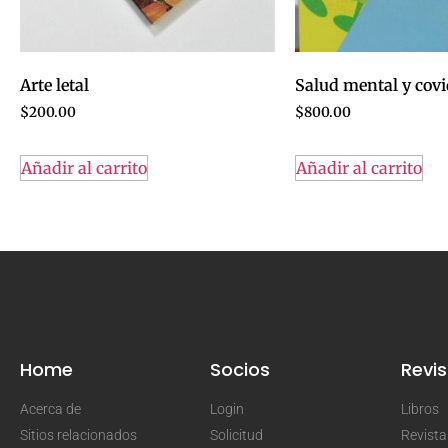
Arte letal
Salud mental y covi
$
200.00
$
800.00
Añadir al carrito
Añadir al carrito
Home
Socios
Revis
Acerca de
Login
Libros
Sitios relacionados
Solicitud
Revist