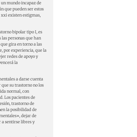
a un mundo incapaz de
mún que pueden ser estos
 xxi existen estigmas,
orno bipolar tipo I, es
s las personas que han
que gira en torno a las
 por experiencia, que la
tejer redes de apoyo y
vencerá la
mentales a darse cuenta
 que su trastorno no los
vida normal, con
d. Los pacientes de
sión, trastorno de
nen la posibilidad de
 mentales», dejar de
 a sentirse libres y