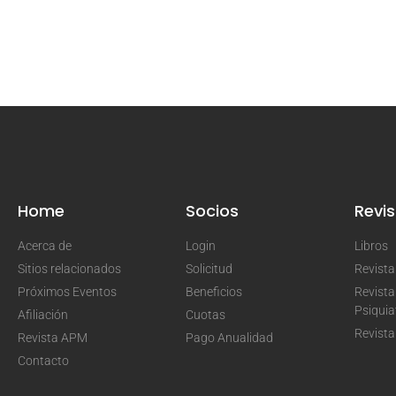
Home
Socios
Revis
Acerca de
Login
Libros
Sitios relacionados
Solicitud
Revist
Próximos Eventos
Beneficios
Revista
Psiquia
Afiliación
Cuotas
Revista
Revista APM
Pago Anualidad
Contacto