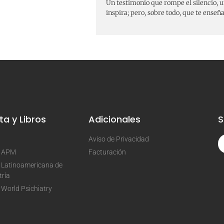
Un testimonio que rompe el silencio, 
inspira; pero, sobre todo, que te enseñ
ta y Libros
Adicionales
S
Aviso de Privacidad
a APM
Facturación
 Latinoamericana de
tría
 World Psichiatry