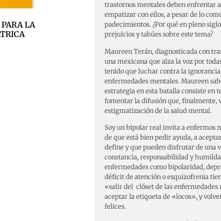
trastornos mentales deben enfrentar 
empatizar con ellos, a pesar de lo co
 PARA LA
padecimientos. ¿Por qué en pleno siglo
ÁTRICA
prejuicios y tabúes sobre este tema?
Maureen Terán, diagnosticada con trast
una mexicana que alza la voz por toda
tenido que luchar contra la ignorancia 
enfermedades mentales. Maureen sabe,
estrategia en esta batalla consiste en 
fomentar la difusión que, finalmente, 
estigmatización de la salud mental.
Soy un bipolar real invita a enfermos 
de que está bien pedir ayuda, a aceptar
define y que pueden disfrutar de una 
constancia, responsabilidad y humilda
enfermedades como bipolaridad, depre
déficit de atención o esquizofrenia tie
«salir del clóset de las enfermedades
aceptar la etiqueta de «locos», y volver
felices.